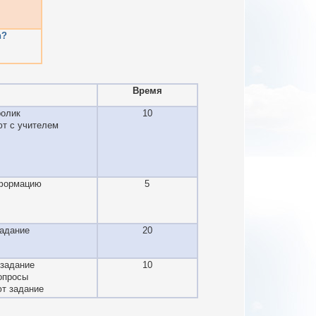
h?
Время
ролик
10
т с учителем
формацию
5
адание
20
задание
10
опросы
ют задание