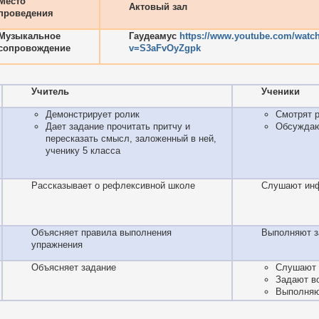
Место
Актовый зал
проведения
Музыкальное
Гаудеамус
https://www.youtube.com/watc
сопровождение
v=S3aFvOyZgpk
Учитель
Ученики
Демонстрирует ролик
Смотрят 
Дает задание прочитать притчу и
Обсуждаю
пересказать смысл, заложенный в ней,
ученику 5 класса
Рассказывает о рефлексивной школе
Слушают ин
Объясняет правила выполнения
Выполняют з
упражнения
Объясняет задание
Слушают 
Задают в
Выполня